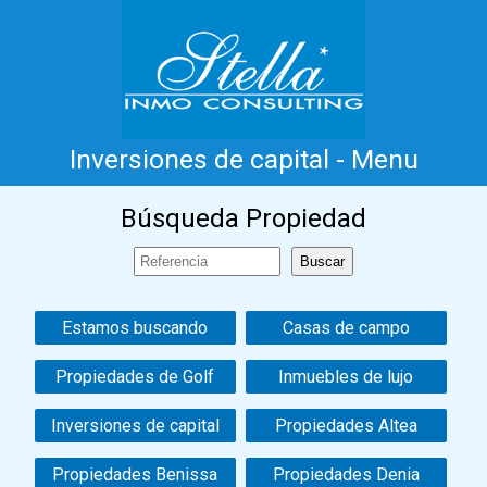
Inversiones de capital - Menu
Inicio
Costa Blanca
Venta
Alquiler
Búsqueda Propiedad
Nueva Construcción
Información
Testimonios
Contacto
Estamos buscando
Casas de campo
Propiedades de Golf
Inmuebles de lujo
Inversiones de capital
Propiedades Altea
Propiedades Benissa
Propiedades Denia