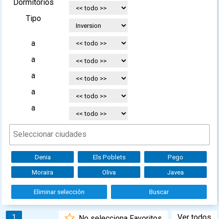
Dormitorios
Tipo
a
a
a
a
a
Denia
Els Poblets
Pego
Moraira
Oliva
Javea
Eliminar selección
Buscar
1
Ver todos
No selecciona Favoritos