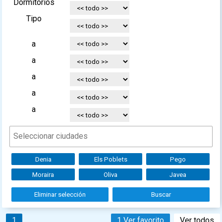
Dormitorios
Tipo
a
a
a
a
a
Denia
Els Poblets
Pego
Moraira
Oliva
Javea
Eliminar selección
Buscar
1
1 Ver favorito
Ver todos