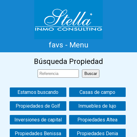
favs - Menu
Inicio
Costa Blanca
Venta
Alquiler
Búsqueda Propiedad
Nueva Construcción
Información
Testimonios
Contacto
Estamos buscando
Casas de campo
Propiedades de Golf
Inmuebles de lujo
Inversiones de capital
Propiedades Altea
Propiedades Benissa
Propiedades Denia