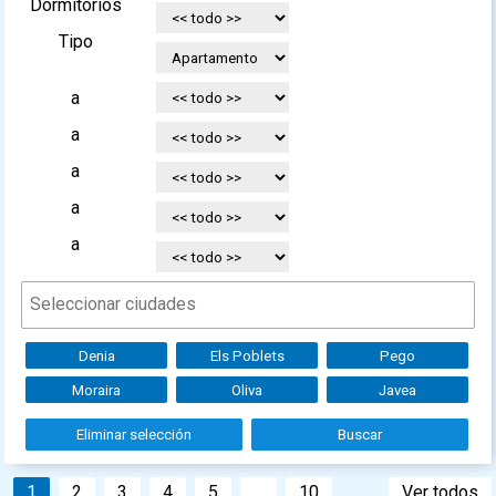
Dormitorios
Tipo
a
a
a
a
a
Denia
Els Poblets
Pego
Moraira
Oliva
Javea
Eliminar selección
Buscar
1
2
3
4
5
...
10
Ver todos