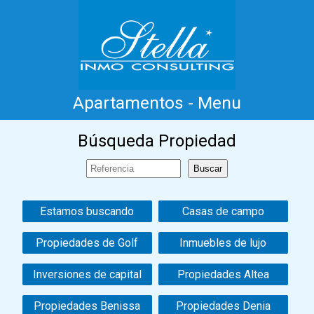
Apartamentos - Menu
Inicio
Costa Blanca
Venta
Alquiler
Búsqueda Propiedad
Nueva Construcción
Información
Testimonios
Contacto
Estamos buscando
Casas de campo
Propiedades de Golf
Inmuebles de lujo
Inversiones de capital
Propiedades Altea
Propiedades Benissa
Propiedades Denia