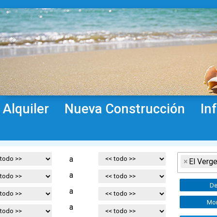
Alquiler
Nueva Construcción
In
a
×
El Verge
a
De
a
Mor
a