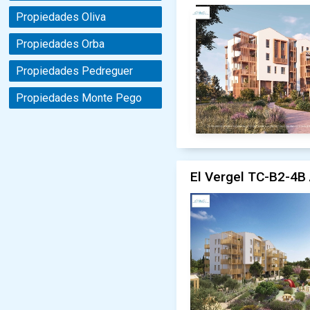
Propiedades Oliva
Propiedades Orba
Propiedades Pedreguer
Propiedades Monte Pego
El Vergel TC-B2-4B 