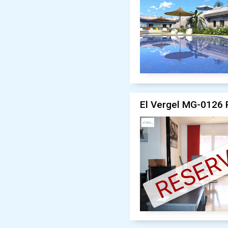
El Vergel MG-0126 P
RESER