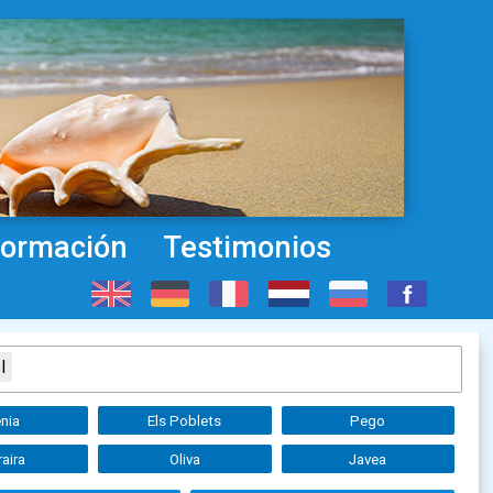
formación
Testimonios
l
nia
Els Poblets
Pego
aira
Oliva
Javea