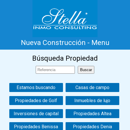
Nueva Construcción - Menu
Inicio
Costa Blanca
Venta
Alquiler
Búsqueda Propiedad
Nueva Construcción
Información
Testimonios
Contacto
Estamos buscando
Casas de campo
Propiedades de Golf
Inmuebles de lujo
Inversiones de capital
Propiedades Altea
Propiedades Benissa
Propiedades Denia