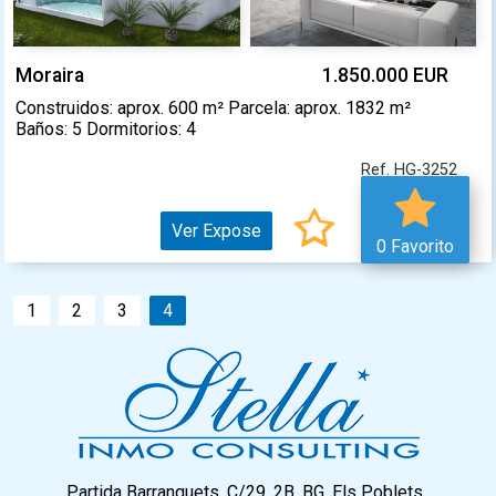
Moraira
1.850.000 EUR
Construidos: aprox. 600 m² Parcela: aprox. 1832 m²
Baños: 5 Dormitorios: 4
Ref. HG-3252
Ver Expose
0 Favorito
1
2
3
4
Partida Barranquets, C/29, 2B, BG, Els Poblets