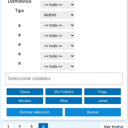
Dormitorios
Tipo
a
a
a
a
a
Denia
Els Poblets
Pego
Moraira
Oliva
Javea
Eliminar selección
Buscar
1
2
3
4
Ver todos