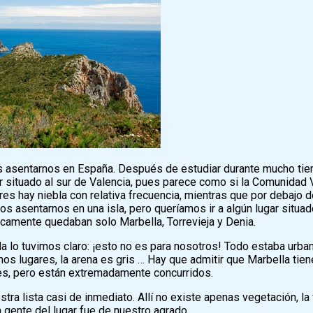
s asentarnos en España. Después de estudiar durante mucho ti
r situado al sur de Valencia, pues parece como si la Comunidad V
ares hay niebla con relativa frecuencia, mientras que por debajo 
asentarnos en una isla, pero queríamos ir a algún lugar situad
cticamente quedaban solo Marbella, Torrevieja y Denia.
a lo tuvimos claro: ¡esto no es para nosotros! Todo estaba urba
chos lugares, la arena es gris … Hay que admitir que Marbella ti
es, pero están extremadamente concurridos.
tra lista casi de inmediato. Allí no existe apenas vegetación, l
 gente del lugar fue de nuestro agrado.