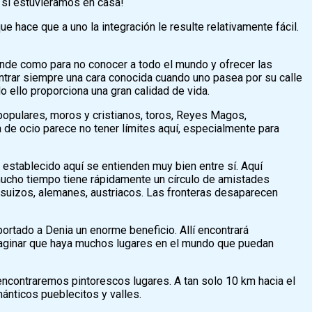
 si estuviéramos en casa!
ue hace que a uno la integración le resulte relativamente fácil.
nde como para no conocer a todo el mundo y ofrecer las
trar siempre una cara conocida cuando uno pasea por su calle
o ello proporciona una gran calidad de vida.
s populares, moros y cristianos, toros, Reyes Magos,
a de ocio parece no tener límites aquí, especialmente para
establecido aquí se entienden muy bien entre sí. Aquí
mucho tiempo tiene rápidamente un círculo de amistades
, suizos, alemanes, austriacos. Las fronteras desaparecen
ortado a Denia un enorme beneficio. Allí encontrará
maginar que haya muchos lugares en el mundo que puedan
 encontraremos pintorescos lugares. A tan solo 10 km hacia el
ánticos pueblecitos y valles.