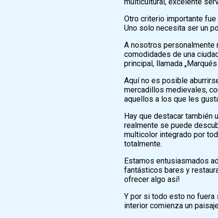
multicultural, excelente s
Otro criterio importante fue
Uno solo necesita ser un p
A nosotros personalmente n
comodidades de una ciudad,
principal, llamada „Marqués
Aquí no es posible aburrirs
mercadillos medievales, con
aquellos a los que les gusta
Hay que destacar también u
realmente se puede descubr
multicolor integrado por to
totalmente.
Estamos entusiasmados ademá
fantásticos bares y restau
ofrecer algo así!
Y por si todo esto no fuera
interior comienza un paisa