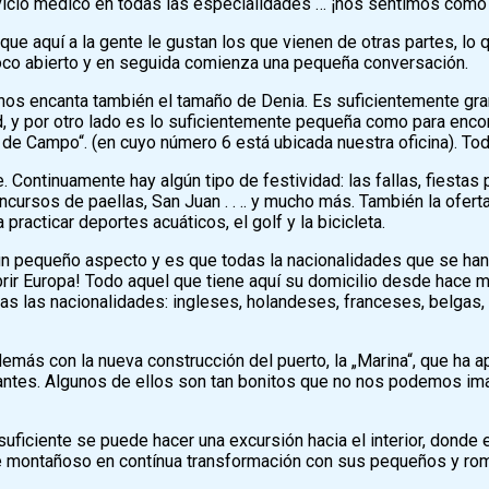
ervicio médico en todas las especialidades … ¡nos sentimos como
 que aquí a la gente le gustan los que vienen de otras partes, lo q
oco abierto y en seguida comienza una pequeña conversación.
os encanta también el tamaño de Denia. Es suficientemente gra
 y por otro lado es lo suficientemente pequeña como para encon
 de Campo“. (en cuyo número 6 está ubicada nuestra oficina). Tod
e. Continuamente hay algún tipo de festividad: las fallas, fiesta
cursos de paellas, San Juan . . .. y mucho más. También la ofert
 practicar deportes acuáticos, el golf y la bicicleta.
n pequeño aspecto y es que todas la nacionalidades que se han 
ir Europa! Todo aquel que tiene aquí su domicilio desde hace 
das las nacionalidades: ingleses, holandeses, franceses, belgas
s con la nueva construcción del puerto, la „Marina“, que ha ap
rantes. Algunos de ellos son tan bonitos que no nos podemos i
 suficiente se puede hacer una excursión hacia el interior, donde
je montañoso en contínua transformación con sus pequeños y rom