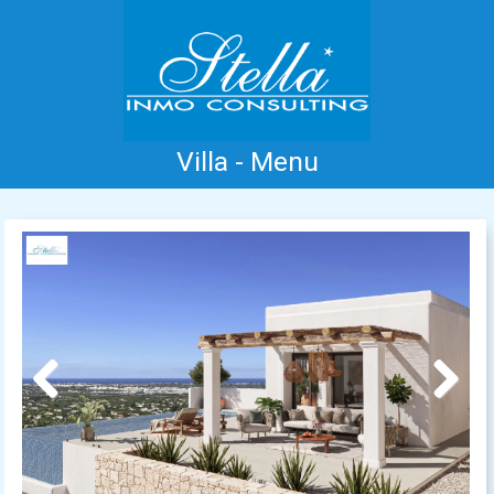
Villa - Menu
Inicio
Costa Blanca
Venta
Alquiler
Nueva Construcción
Información
Testimonios
Contacto
Previous
Next