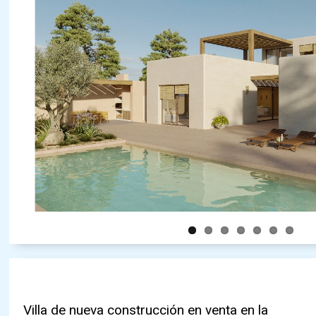
Villa de nueva construcción en venta en la
exterior con gran piscina de 10x5, pérgola,
suelo radiante y aire acondicionado