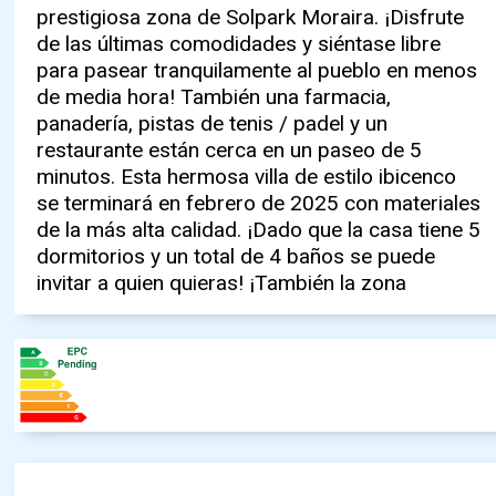
prestigiosa zona de Solpark Moraira. ¡Disfrute
cocina exterior, aseo exterior y espacio de
centralizado frío y caliente. El agua caliente se
de las últimas comodidades y siéntase libre
almacenamiento completa el cuadro! Desde la
proporcionará a través de un acumulador.
para pasear tranquilamente al pueblo en menos
planta superior se puede disfrutar de hermosas
Características principales: ¡Servicios, pueblo y
de media hora! También una farmacia,
vistas hacia Moraira. Para los días más fríos de
playa cerca ! ¡Vistas desde la primera planta !
panadería, pistas de tenis / padel y un
invierno hay una hermosa cocina abierta con
VENDIDO amueblado Piscina de 10x5 m, cocina
restaurante están cerca en un paseo de 5
despensa / lavadero luminoso salón que se
exterior, ducha exterior y WC Cochera doble y
minutos. Esta hermosa villa de estilo ibicenco
abre a la terraza de la piscina. Una cochera
trastero Calefacción por suelo radiante y aire
se terminará en febrero de 2025 con materiales
doble y camino de entrada se proporciona para
acondicionado centralFECHA ESTIMADA DE
de la más alta calidad. ¡Dado que la casa tiene 5
los coches. Por último, pero no menos
FINALIZACIÓN: ABRIL DE 2025 ¡Póngase en
dormitorios y un total de 4 baños se puede
importante, la propiedad de estilo ibicenco
contacto con nosotros ahora para obtener más
invitar a quien quieras! ¡También la zona
tendrá un hermoso jardín y calefacción por