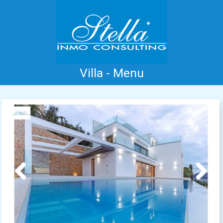
Villa - Menu
Inicio
Costa Blanca
Venta
Alquiler
Nueva Construcción
Información
Testimonios
Contacto
Previous
Next