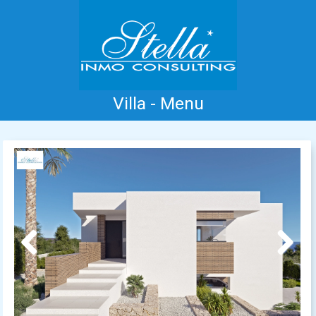
Villa - Menu
Inicio
Costa Blanca
Venta
Alquiler
Nueva Construcción
Información
Testimonios
Contacto
Previous
Next