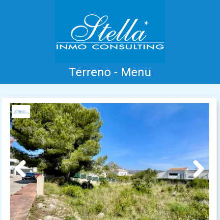
Terreno - Menu
Inicio
Costa Blanca
Venta
Alquiler
Nueva Construcción
Información
Testimonios
Contacto
Previous
Next