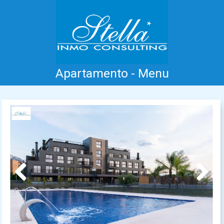
Apartamento - Menu
Inicio
Costa Blanca
Venta
Alquiler
Nueva Construcción
Información
Testimonios
Contacto
Previous
Next