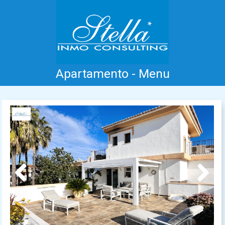
Apartamento - Menu
Inicio
Costa Blanca
Venta
Alquiler
Nueva Construcción
Información
Testimonios
Contacto
Previous
Next