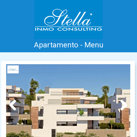
Apartamento - Menu
Inicio
Costa Blanca
Venta
Alquiler
Nueva Construcción
Información
Testimonios
Contacto
Previous
Next