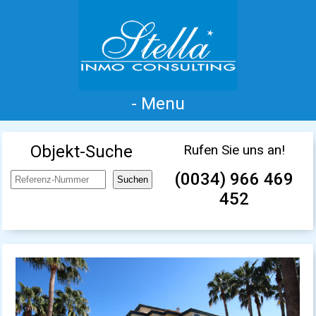
- Menu
Inicio
Costa Blanca
Venta
Alquiler
Objekt-Suche
Rufen Sie uns an!
Nueva Construcción
Información
(0034) 966 469
Testimonios
Contacto
452